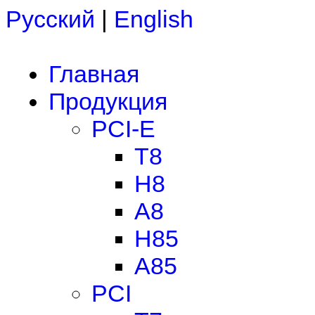
Русский
|
English
Главная
Продукция
PCI-E
T8
H8
A8
H85
A85
PCI