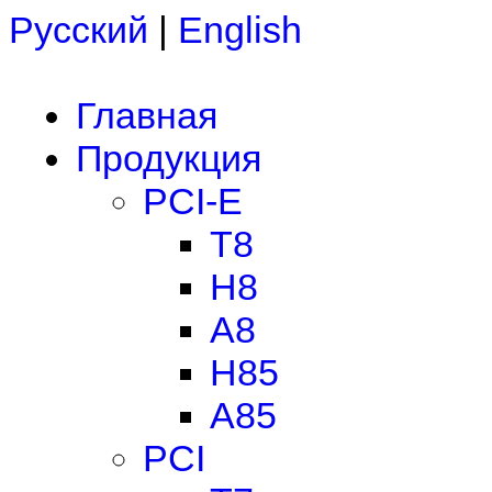
Русский
|
English
Главная
Продукция
PCI-E
T8
H8
A8
H85
A85
PCI