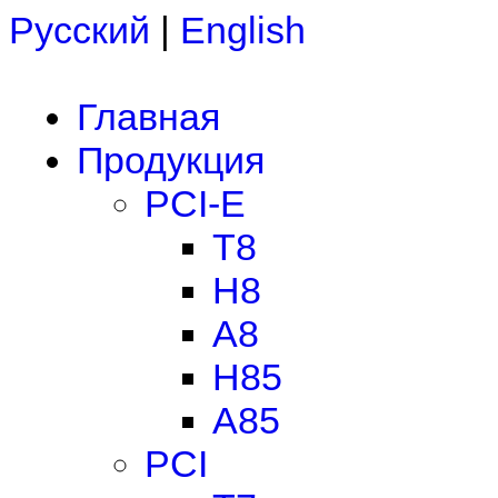
Русский
|
English
Главная
Продукция
PCI-E
T8
H8
A8
H85
A85
PCI