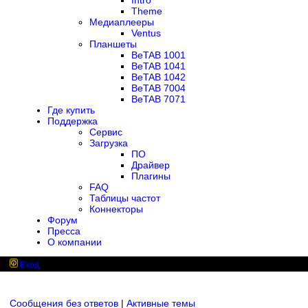
Intro
Theme
Медиаплееры
Ventus
Планшеты
BeTAB 1001
BeTAB 1041
BeTAB 1042
BeTAB 7004
BeTAB 7071
Где купить
Поддержка
Сервис
Загрузка
ПО
Драйвер
Плагины
FAQ
Таблицы частот
Коннекторы
Форум
Пресса
О компании
Вход
Сообщения без ответов
|
Активные темы