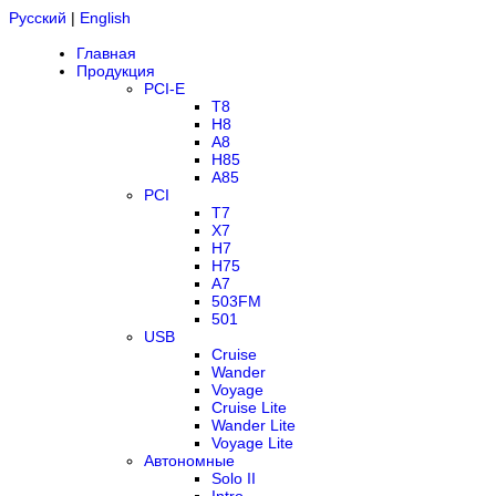
Русский
|
English
Главная
Продукция
PCI-E
T8
H8
A8
H85
A85
PCI
T7
X7
H7
H75
A7
503FM
501
USB
Cruise
Wander
Voyage
Cruise Lite
Wander Lite
Voyage Lite
Автономные
Solo II