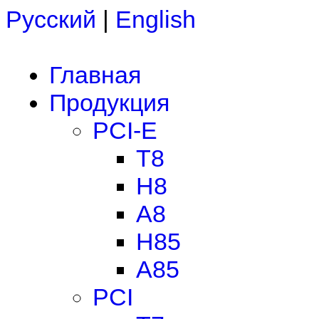
Русский
|
English
Главная
Продукция
PCI-E
T8
H8
A8
H85
A85
PCI