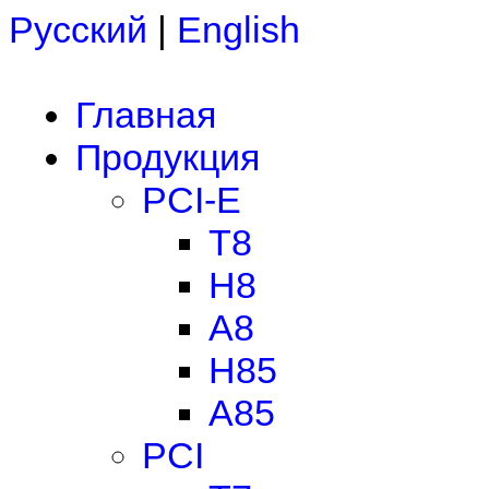
Русский
|
English
Главная
Продукция
PCI-E
T8
H8
A8
H85
A85
PCI