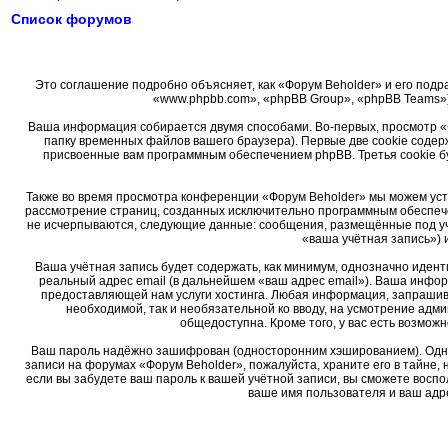
Список форумов
Это соглашение подробно объясняет, как «Форум Beholder» и его подра
«www.phpbb.com», «phpBB Group», «phpBB Teams»)
Ваша информация собирается двумя способами. Во-первых, просмотр «
папку временных файлов вашего браузера). Первые две cookie содер
присвоенные вам программным обеспечением phpBB. Третья cookie б
Также во время просмотра конференции «Форум Beholder» мы можем уста
рассмотрение страниц, созданных исключительно программным обеспеч
не исчерпываются, следующие данные: сообщения, размещённые под уч
«ваша учётная запись») 
Ваша учётная запись будет содержать, как минимум, однозначно иден
реальный адрес email (в дальнейшем «ваш адрес email»). Ваша инфо
предоставляющей нам услуги хостинга. Любая информация, запрашива
необходимой, так и необязательной ко вводу, на усмотрение адм
общедоступна. Кроме того, у вас есть возмо
Ваш пароль надёжно зашифрован (односторонним хэшированием). Однако
записи на форумах «Форум Beholder», пожалуйста, храните его в тайне, 
если вы забудете ваш пароль к вашей учётной записи, вы сможете вос
ваше имя пользователя и ваш адре