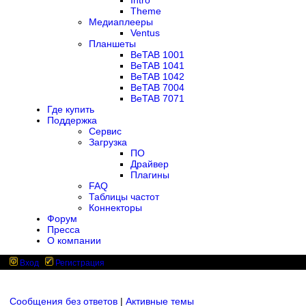
Intro
Theme
Медиаплееры
Ventus
Планшеты
BeTAB 1001
BeTAB 1041
BeTAB 1042
BeTAB 7004
BeTAB 7071
Где купить
Поддержка
Сервис
Загрузка
ПО
Драйвер
Плагины
FAQ
Таблицы частот
Коннекторы
Форум
Пресса
О компании
Вход
Регистрация
Сообщения без ответов
|
Активные темы