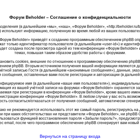
Форум Beholder – Соглашение о конфиденциальности
зделения (в дальнейшем «мы», «наш», «Форум Beholder», «http://beholder.r
 используют информацию, полученную во время любой из ваших пользовате
Форум Beholder» приведёт к созданию программным обеспечением phpBB опр
жат только идентификатор пользователя (в дальнейшем «user-id») и идентифи
удет создана после просмотра одной из тем конференции «Форум Beholder» 
темах, повышая таким образом удобство работы с форумами.
новить cookies, внешние по отношению к программному обеспечению phpBB, 
ением phpBB. Вторым источником получения вашей информации являются дан
ётной записью Гостя (в дальнейшем «анонимные сообщения»), данные, указ
и сообщения, оставленные вами после регистрации и авторизации (в дальн
тифицируемое имя (в дальнейшем «ваше имя пользователя»), индивидуальный
рмация из вашей учётной записи на форумах «Форум Beholder» охраняется 
емая при регистрации в конференции «Форум Beholder», кроме вашего имени 
инистрации конференции «Форум Beholder». В любом случае у вас есть возмо
жность согласиться/отказаться от получения сообщений, автоматически сген
 не рекомендуется использовать этот же самый пароль, регистрируясь на д
ни при каких обстоятельствах ни представители «Форум Beholder», ни phpBB G
пользоваться функцией восстановления пароля «Забыли пароль?», предусмо
с email, после чего программное обеспечение phpBB сгенерирует вам новый
Вернуться на страницу входа