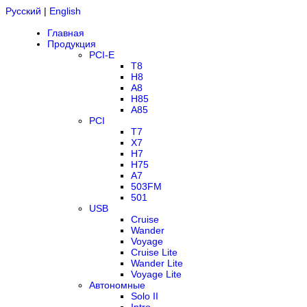
Русский
|
English
Главная
Продукция
PCI-E
T8
H8
A8
H85
A85
PCI
T7
X7
H7
H75
A7
503FM
501
USB
Cruise
Wander
Voyage
Cruise Lite
Wander Lite
Voyage Lite
Автономные
Solo II