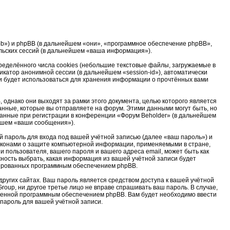
u/bb») и phpBB (в дальнейшем «они», «программное обеспечение phpBB»,
льских сессий (в дальнейшем «ваша информация»).
еделённого числа cookies (небольшие текстовые файлы, загружаемые в
катор анонимной сессии (в дальнейшем «session-id»), автоматически
и будет использоваться для хранения информации о прочтённых вами
однако они выходят за рамки этого документа, целью которого является
ные, которые вы отправляете на форум. Этими данными могут быть, но
анные при регистрации в конференции «Форум Beholder» (в дальнейшем
ейшем «ваши сообщения»).
 пароль для входа под вашей учётной записью (далее «ваш пароль») и
законами о защите компьютерной информации, применяемыми в стране,
пользователя, вашего пароля и вашего адреса email, может быть как
жность выбрать, какая информация из вашей учётной записи будет
ерированных программным обеспечением phpBB.
ругих сайтах. Ваш пароль является средством доступа к вашей учётной
roup, ни другое третье лицо не вправе спрашивать ваш пароль. В случае,
тренной программным обеспечением phpBB. Вам будет необходимо ввести
 пароль для вашей учётной записи.