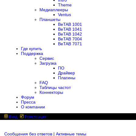
Intro
Theme
Медиаплееры
Ventus
Планшеты
BeTAB 1001
BeTAB 1041
BeTAB 1042
BeTAB 7004
BeTAB 7071
Где купить
Поддержка
Сервис
Загрузка
ПО
Драйвер
Плагины
FAQ
Таблицы частот
Коннекторы
Форум
Пресса
О компании
Вход
Регистрация
Сообщения без ответов
|
Активные темы