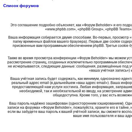
Список форумов
Это соглашение подробно объясняет, как «Форум Beholder» и его подра
«www.phpbb.com», «phpBB Group», «phpBB Teams»)
Ваша информация собирается двумя способами. Во-первых, просмотр «
папку временных файлов вашего браузера). Первые две cookie содер
присвоенные вам программным обеспечением phpBB. Третья cookie б
Также во время просмотра конференции «Форум Beholder» мы можем уста
рассмотрение страниц, созданных исключительно программным обеспеч
не исчерпываются, следующие данные: сообщения, размещённые под уч
«ваша учётная запись») 
Ваша учётная запись будет содержать, как минимум, однозначно иден
реальный адрес email (в дальнейшем «ваш адрес email»). Ваша инфо
предоставляющей нам услуги хостинга. Любая информация, запрашива
необходимой, так и необязательной ко вводу, на усмотрение адм
общедоступна. Кроме того, у вас есть возмо
Ваш пароль надёжно зашифрован (односторонним хэшированием). Однако
записи на форумах «Форум Beholder», пожалуйста, храните его в тайне, 
если вы забудете ваш пароль к вашей учётной записи, вы сможете вос
ваше имя пользователя и ваш адре