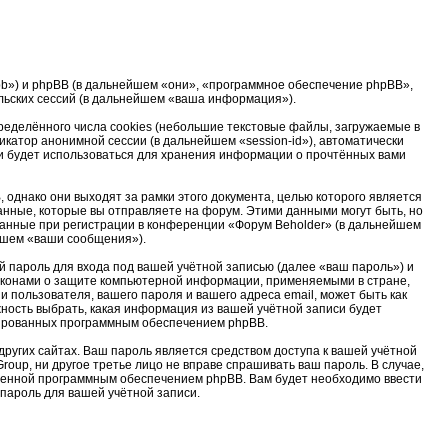
u/bb») и phpBB (в дальнейшем «они», «программное обеспечение phpBB»,
льских сессий (в дальнейшем «ваша информация»).
еделённого числа cookies (небольшие текстовые файлы, загружаемые в
катор анонимной сессии (в дальнейшем «session-id»), автоматически
и будет использоваться для хранения информации о прочтённых вами
однако они выходят за рамки этого документа, целью которого является
ные, которые вы отправляете на форум. Этими данными могут быть, но
анные при регистрации в конференции «Форум Beholder» (в дальнейшем
ейшем «ваши сообщения»).
 пароль для входа под вашей учётной записью (далее «ваш пароль») и
законами о защите компьютерной информации, применяемыми в стране,
пользователя, вашего пароля и вашего адреса email, может быть как
жность выбрать, какая информация из вашей учётной записи будет
ерированных программным обеспечением phpBB.
ругих сайтах. Ваш пароль является средством доступа к вашей учётной
roup, ни другое третье лицо не вправе спрашивать ваш пароль. В случае,
тренной программным обеспечением phpBB. Вам будет необходимо ввести
 пароль для вашей учётной записи.