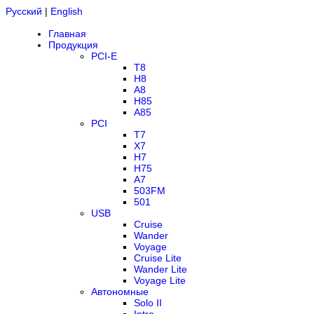
Русский
|
English
Главная
Продукция
PCI-E
T8
H8
A8
H85
A85
PCI
T7
X7
H7
H75
A7
503FM
501
USB
Cruise
Wander
Voyage
Cruise Lite
Wander Lite
Voyage Lite
Автономные
Solo II