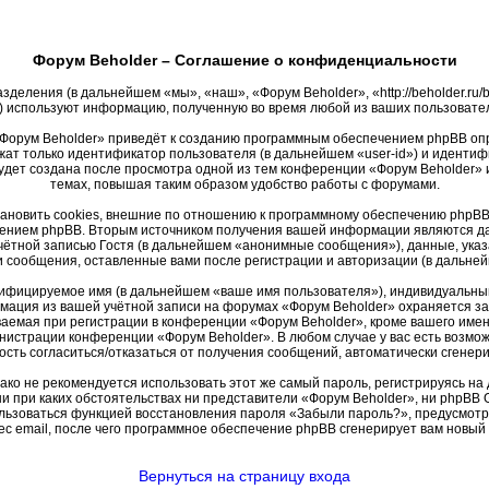
Форум Beholder – Соглашение о конфиденциальности
зделения (в дальнейшем «мы», «наш», «Форум Beholder», «http://beholder.r
 используют информацию, полученную во время любой из ваших пользовате
Форум Beholder» приведёт к созданию программным обеспечением phpBB опр
жат только идентификатор пользователя (в дальнейшем «user-id») и идентифи
удет создана после просмотра одной из тем конференции «Форум Beholder» 
темах, повышая таким образом удобство работы с форумами.
новить cookies, внешние по отношению к программному обеспечению phpBB, 
ением phpBB. Вторым источником получения вашей информации являются дан
ётной записью Гостя (в дальнейшем «анонимные сообщения»), данные, указ
и сообщения, оставленные вами после регистрации и авторизации (в дальн
тифицируемое имя (в дальнейшем «ваше имя пользователя»), индивидуальный
рмация из вашей учётной записи на форумах «Форум Beholder» охраняется 
емая при регистрации в конференции «Форум Beholder», кроме вашего имени 
инистрации конференции «Форум Beholder». В любом случае у вас есть возмо
жность согласиться/отказаться от получения сообщений, автоматически сген
 не рекомендуется использовать этот же самый пароль, регистрируясь на д
ни при каких обстоятельствах ни представители «Форум Beholder», ни phpBB G
пользоваться функцией восстановления пароля «Забыли пароль?», предусмо
с email, после чего программное обеспечение phpBB сгенерирует вам новый
Вернуться на страницу входа