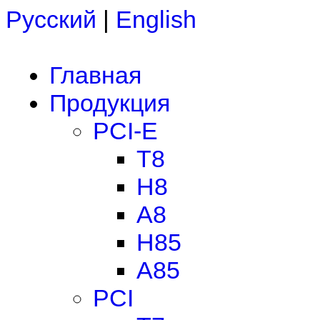
Русский
|
English
Главная
Продукция
PCI-E
T8
H8
A8
H85
A85
PCI