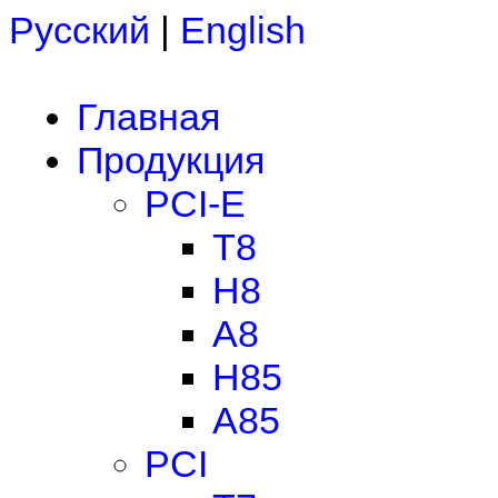
Русский
|
English
Главная
Продукция
PCI-E
T8
H8
A8
H85
A85
PCI