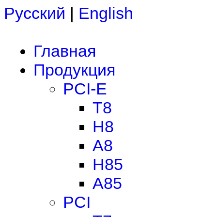
Русский
|
English
Главная
Продукция
PCI-E
T8
H8
A8
H85
A85
PCI