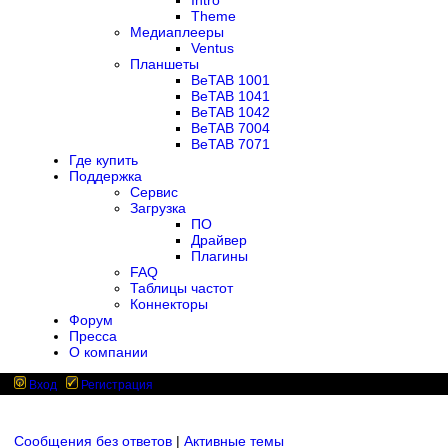
Intro
Theme
Медиаплееры
Ventus
Планшеты
BeTAB 1001
BeTAB 1041
BeTAB 1042
BeTAB 7004
BeTAB 7071
Где купить
Поддержка
Сервис
Загрузка
ПО
Драйвер
Плагины
FAQ
Таблицы частот
Коннекторы
Форум
Пресса
О компании
Вход
Регистрация
Сообщения без ответов
|
Активные темы