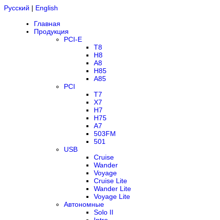
Русский
|
English
Главная
Продукция
PCI-E
T8
H8
A8
H85
A85
PCI
T7
X7
H7
H75
A7
503FM
501
USB
Cruise
Wander
Voyage
Cruise Lite
Wander Lite
Voyage Lite
Автономные
Solo II