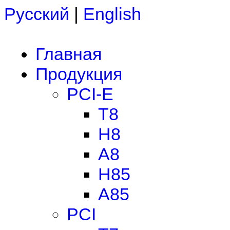
Русский
|
English
Главная
Продукция
PCI-E
T8
H8
A8
H85
A85
PCI