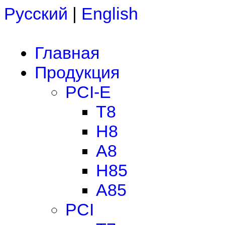
Русский
|
English
Главная
Продукция
PCI-E
T8
H8
A8
H85
A85
PCI