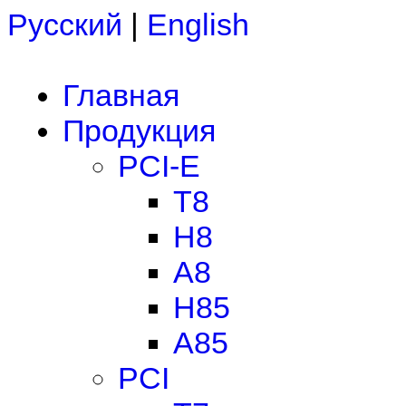
Русский
|
English
Главная
Продукция
PCI-E
T8
H8
A8
H85
A85
PCI