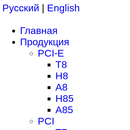
Русский
|
English
Главная
Продукция
PCI-E
T8
H8
A8
H85
A85
PCI