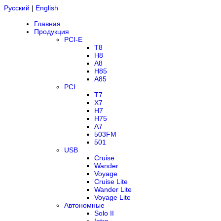
Русский
|
English
Главная
Продукция
PCI-E
T8
H8
A8
H85
A85
PCI
T7
X7
H7
H75
A7
503FM
501
USB
Cruise
Wander
Voyage
Cruise Lite
Wander Lite
Voyage Lite
Автономные
Solo II