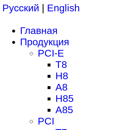
Русский
|
English
Главная
Продукция
PCI-E
T8
H8
A8
H85
A85
PCI