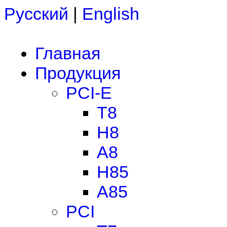
Русский
|
English
Главная
Продукция
PCI-E
T8
H8
A8
H85
A85
PCI