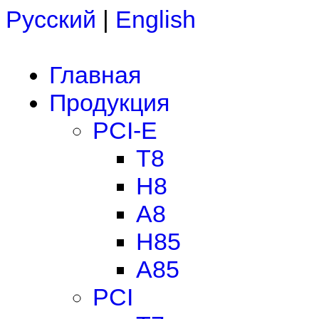
Русский
|
English
Главная
Продукция
PCI-E
T8
H8
A8
H85
A85
PCI