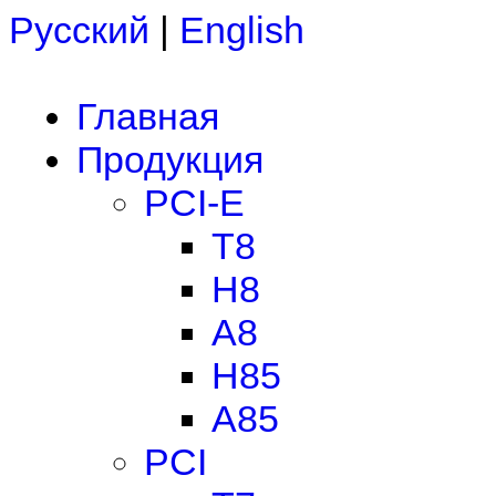
Русский
|
English
Главная
Продукция
PCI-E
T8
H8
A8
H85
A85
PCI