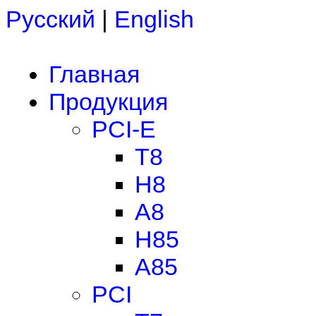
Русский
|
English
Главная
Продукция
PCI-E
T8
H8
A8
H85
A85
PCI