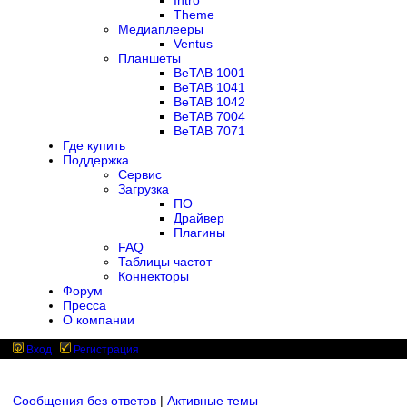
Intro
Theme
Медиаплееры
Ventus
Планшеты
BeTAB 1001
BeTAB 1041
BeTAB 1042
BeTAB 7004
BeTAB 7071
Где купить
Поддержка
Сервис
Загрузка
ПО
Драйвер
Плагины
FAQ
Таблицы частот
Коннекторы
Форум
Пресса
О компании
Вход
Регистрация
Сообщения без ответов
|
Активные темы