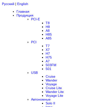
Русский
|
English
Главная
Продукция
PCI-E
T8
H8
A8
H85
A85
PCI
T7
X7
H7
H75
A7
503FM
501
USB
Cruise
Wander
Voyage
Cruise Lite
Wander Lite
Voyage Lite
Автономные
Solo II