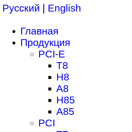
Русский
|
English
Главная
Продукция
PCI-E
T8
H8
A8
H85
A85
PCI