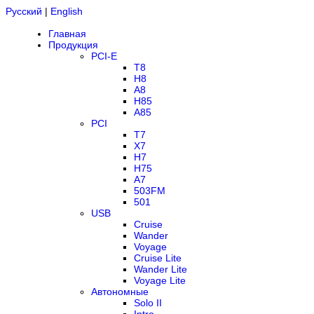
Русский
|
English
Главная
Продукция
PCI-E
T8
H8
A8
H85
A85
PCI
T7
X7
H7
H75
A7
503FM
501
USB
Cruise
Wander
Voyage
Cruise Lite
Wander Lite
Voyage Lite
Автономные
Solo II