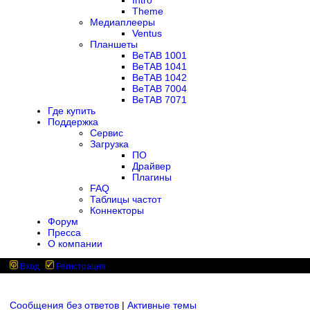
Intro
Theme
Медиаплееры
Ventus
Планшеты
BeTAB 1001
BeTAB 1041
BeTAB 1042
BeTAB 7004
BeTAB 7071
Где купить
Поддержка
Сервис
Загрузка
ПО
Драйвер
Плагины
FAQ
Таблицы частот
Коннекторы
Форум
Пресса
О компании
Вход
Регистрация
Сообщения без ответов
|
Активные темы