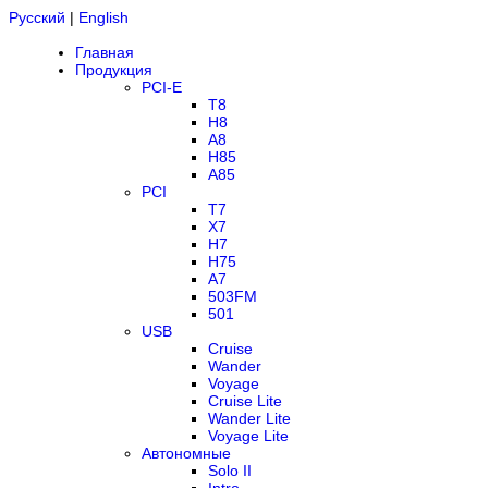
Русский
|
English
Главная
Продукция
PCI-E
T8
H8
A8
H85
A85
PCI
T7
X7
H7
H75
A7
503FM
501
USB
Cruise
Wander
Voyage
Cruise Lite
Wander Lite
Voyage Lite
Автономные
Solo II