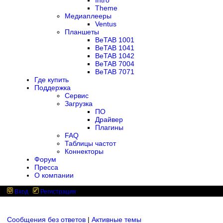
Intro
Theme
Медиаплееры
Ventus
Планшеты
BeTAB 1001
BeTAB 1041
BeTAB 1042
BeTAB 7004
BeTAB 7071
Где купить
Поддержка
Сервис
Загрузка
ПО
Драйвер
Плагины
FAQ
Таблицы частот
Коннекторы
Форум
Пресса
О компании
Вход
Регистрация
Сообщения без ответов
|
Активные темы