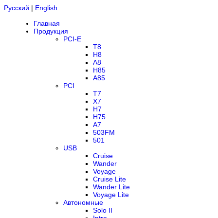
Русский
|
English
Главная
Продукция
PCI-E
T8
H8
A8
H85
A85
PCI
T7
X7
H7
H75
A7
503FM
501
USB
Cruise
Wander
Voyage
Cruise Lite
Wander Lite
Voyage Lite
Автономные
Solo II