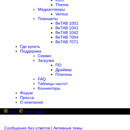
Intro
Theme
Медиаплееры
Ventus
Планшеты
BeTAB 1001
BeTAB 1041
BeTAB 1042
BeTAB 7004
BeTAB 7071
Где купить
Поддержка
Сервис
Загрузка
ПО
Драйвер
Плагины
FAQ
Таблицы частот
Коннекторы
Форум
Пресса
О компании
Вход
Регистрация
Сообщения без ответов
|
Активные темы