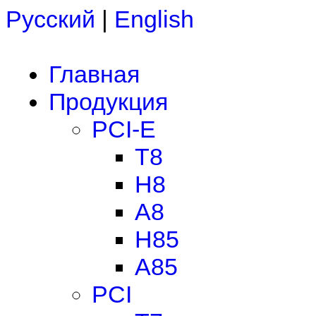
Русский
|
English
Главная
Продукция
PCI-E
T8
H8
A8
H85
A85
PCI