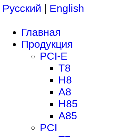
Русский
|
English
Главная
Продукция
PCI-E
T8
H8
A8
H85
A85
PCI