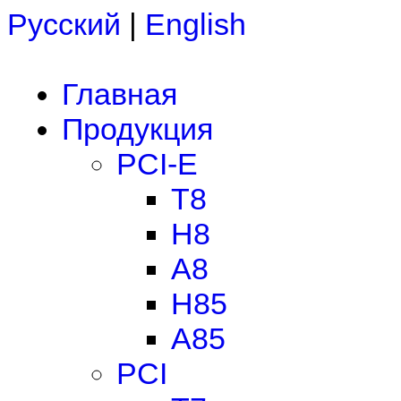
Русский
|
English
Главная
Продукция
PCI-E
T8
H8
A8
H85
A85
PCI