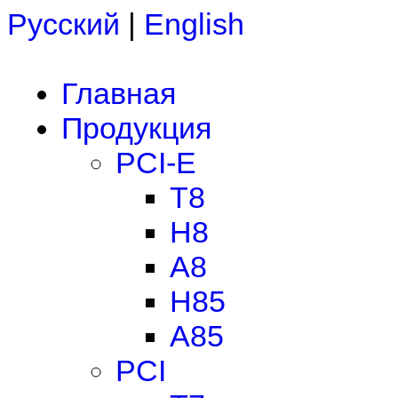
Русский
|
English
Главная
Продукция
PCI-E
T8
H8
A8
H85
A85
PCI