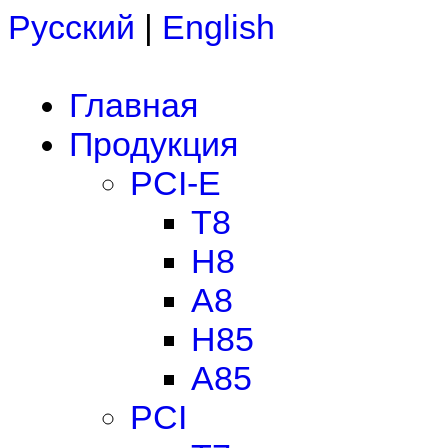
Русский
|
English
Главная
Продукция
PCI-E
T8
H8
A8
H85
A85
PCI