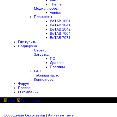
Intro
Theme
Медиаплееры
Ventus
Планшеты
BeTAB 1001
BeTAB 1041
BeTAB 1042
BeTAB 7004
BeTAB 7071
Где купить
Поддержка
Сервис
Загрузка
ПО
Драйвер
Плагины
FAQ
Таблицы частот
Коннекторы
Форум
Пресса
О компании
Вход
Регистрация
Сообщения без ответов
|
Активные темы