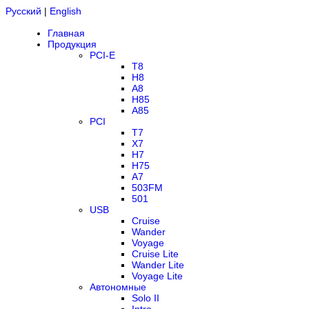
Русский
|
English
Главная
Продукция
PCI-E
T8
H8
A8
H85
A85
PCI
T7
X7
H7
H75
A7
503FM
501
USB
Cruise
Wander
Voyage
Cruise Lite
Wander Lite
Voyage Lite
Автономные
Solo II