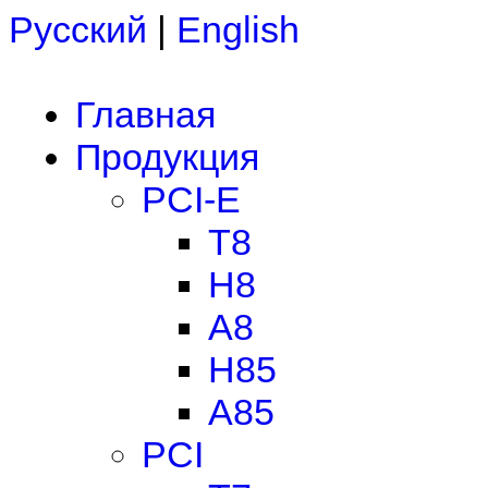
Русский
|
English
Главная
Продукция
PCI-E
T8
H8
A8
H85
A85
PCI