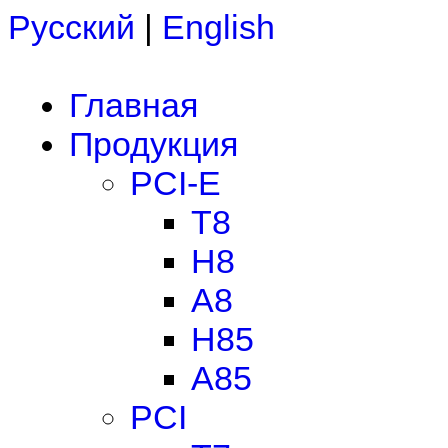
Русский
|
English
Главная
Продукция
PCI-E
T8
H8
A8
H85
A85
PCI