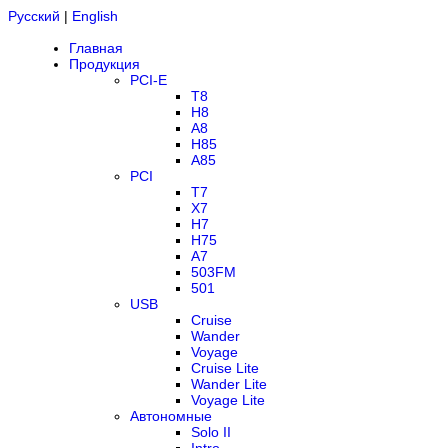
Русский
|
English
Главная
Продукция
PCI-E
T8
H8
A8
H85
A85
PCI
T7
X7
H7
H75
A7
503FM
501
USB
Cruise
Wander
Voyage
Cruise Lite
Wander Lite
Voyage Lite
Автономные
Solo II