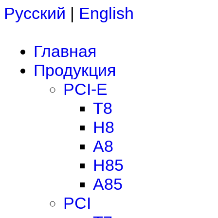
Русский
|
English
Главная
Продукция
PCI-E
T8
H8
A8
H85
A85
PCI