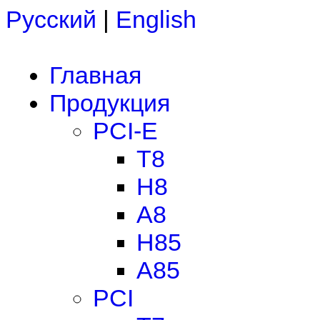
Русский
|
English
Главная
Продукция
PCI-E
T8
H8
A8
H85
A85
PCI