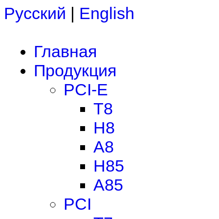
Русский
|
English
Главная
Продукция
PCI-E
T8
H8
A8
H85
A85
PCI