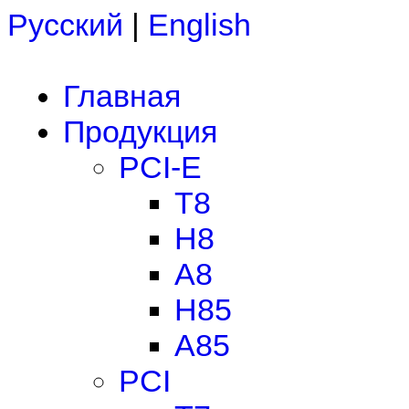
Русский
|
English
Главная
Продукция
PCI-E
T8
H8
A8
H85
A85
PCI