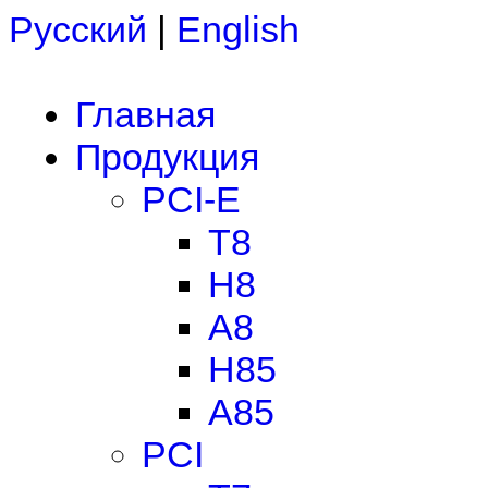
Русский
|
English
Главная
Продукция
PCI-E
T8
H8
A8
H85
A85
PCI