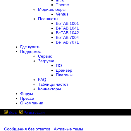
Intro
Theme
Медиаплееры
Ventus
Планшеты
BeTAB 1001
BeTAB 1041
BeTAB 1042
BeTAB 7004
BeTAB 7071
Где купить
Поддержка
Сервис
Загрузка
ПО
Драйвер
Плагины
FAQ
Таблицы частот
Коннекторы
Форум
Пресса
О компании
Вход
Регистрация
Сообщения без ответов
|
Активные темы