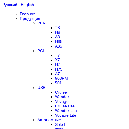
Русский
|
English
Главная
Продукция
PCI-E
T8
H8
A8
H85
A85
PCI
T7
X7
H7
H75
A7
503FM
501
USB
Cruise
Wander
Voyage
Cruise Lite
Wander Lite
Voyage Lite
Автономные
Solo II