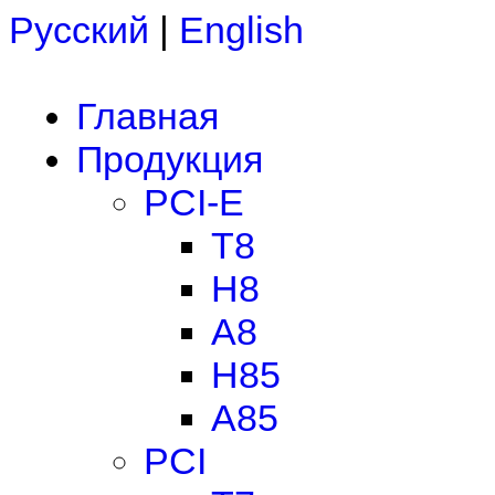
Русский
|
English
Главная
Продукция
PCI-E
T8
H8
A8
H85
A85
PCI