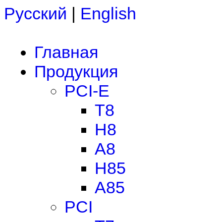
Русский
|
English
Главная
Продукция
PCI-E
T8
H8
A8
H85
A85
PCI