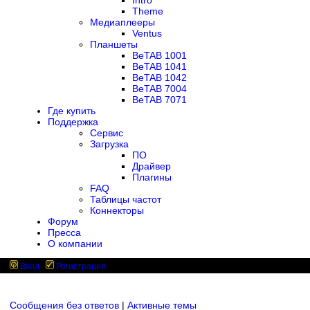
Intro
Theme
Медиаплееры
Ventus
Планшеты
BeTAB 1001
BeTAB 1041
BeTAB 1042
BeTAB 7004
BeTAB 7071
Где купить
Поддержка
Сервис
Загрузка
ПО
Драйвер
Плагины
FAQ
Таблицы частот
Коннекторы
Форум
Пресса
О компании
Вход
Регистрация
Сообщения без ответов
|
Активные темы