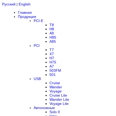
Русский
|
English
Главная
Продукция
PCI-E
T8
H8
A8
H85
A85
PCI
T7
X7
H7
H75
A7
503FM
501
USB
Cruise
Wander
Voyage
Cruise Lite
Wander Lite
Voyage Lite
Автономные
Solo II