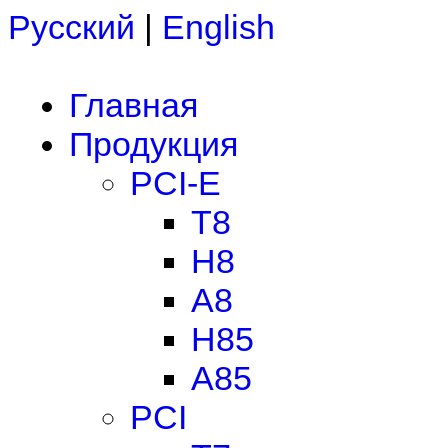
Русский
|
English
Главная
Продукция
PCI-E
T8
H8
A8
H85
A85
PCI