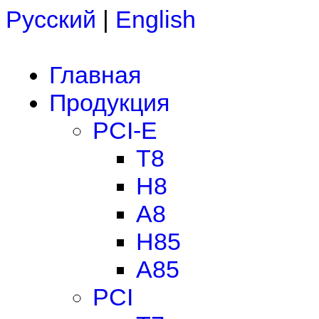
Русский
|
English
Главная
Продукция
PCI-E
T8
H8
A8
H85
A85
PCI