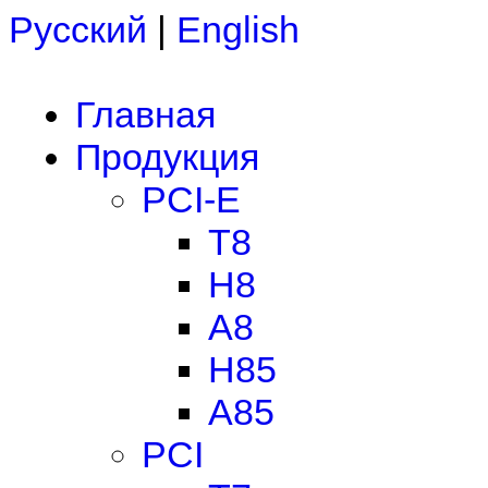
Русский
|
English
Главная
Продукция
PCI-E
T8
H8
A8
H85
A85
PCI