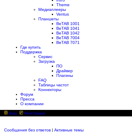
Intro
Theme
Медиаплееры
Ventus
Планшеты
BeTAB 1001
BeTAB 1041
BeTAB 1042
BeTAB 7004
BeTAB 7071
Где купить
Поддержка
Сервис
Загрузка
ПО
Драйвер
Плагины
FAQ
Таблицы частот
Коннекторы
Форум
Пресса
О компании
Вход
Регистрация
Сообщения без ответов
|
Активные темы