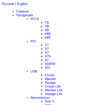
Русский
|
English
Главная
Продукция
PCI-E
T8
H8
A8
H85
A85
PCI
T7
X7
H7
H75
A7
503FM
501
USB
Cruise
Wander
Voyage
Cruise Lite
Wander Lite
Voyage Lite
Автономные
Solo II