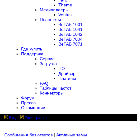
Intro
Theme
Медиаплееры
Ventus
Планшеты
BeTAB 1001
BeTAB 1041
BeTAB 1042
BeTAB 7004
BeTAB 7071
Где купить
Поддержка
Сервис
Загрузка
ПО
Драйвер
Плагины
FAQ
Таблицы частот
Коннекторы
Форум
Пресса
О компании
Вход
Регистрация
Сообщения без ответов
|
Активные темы