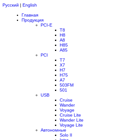
Русский
|
English
Главная
Продукция
PCI-E
T8
H8
A8
H85
A85
PCI
T7
X7
H7
H75
A7
503FM
501
USB
Cruise
Wander
Voyage
Cruise Lite
Wander Lite
Voyage Lite
Автономные
Solo II